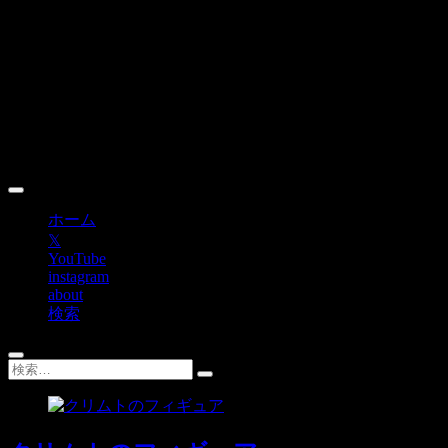
Skip
to
content
ホーム
𝕏
YouTube
instagram
about
検索