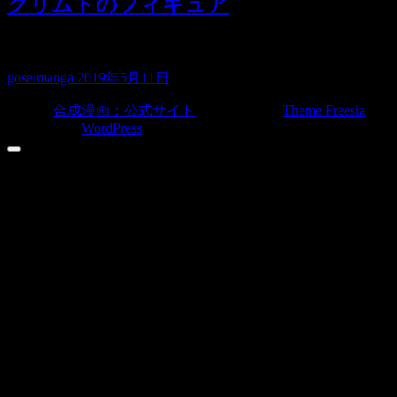
クリムトのフィギュア
クリムト展が上野の東京都美術館でやってい…
goseimanga
2019年5月11日
© 2026
合成漫画：公式サイト
| Designed by:
Theme Freesia
|
Powered by:
WordPress