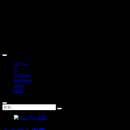
Skip
to
content
ホーム
𝕏
YouTube
instagram
about
検索