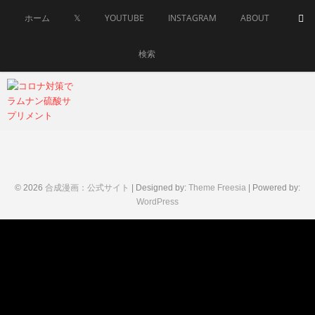
Skip
ホーム
𝕏
YOUTUBE
INSTAGRAM
ABOUT
to
content
検索
goseimanga
2020
年6月
28日
© 2026
合成漫画：公式サイト
| Designed by:
Theme Freesia
| Powered by:
WordPress