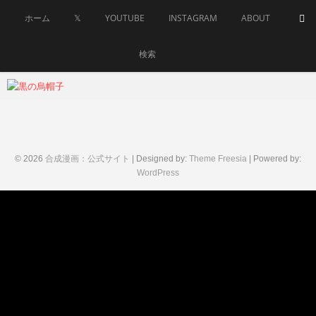
Skip
ホーム
𝕏
YOUTUBE
INSTAGRAM
ABOUT
to
content
検索
goseimanga
2017年
12月3
日
© 2026
合成漫画：公式サイト
| Designed by:
Theme Freesia
| Powered by:
WordPress