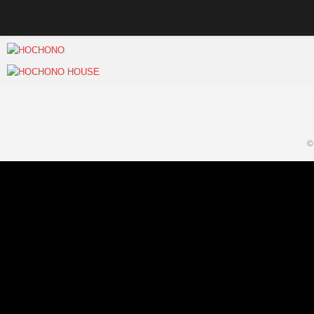
Skip
to
content
goseimanga
2019年3月6日
goseimanga
2019年2月8日
©