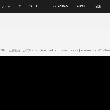
ホーム
𝕏
YOUTUBE
INSTAGRAM
ABOUT
検索
 2026
合成漫画：公式サイト
| Designed by:
Theme Freesia
| Powered by:
WordPre