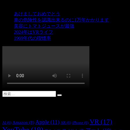
最近の投稿
あけましておめでとう
車の危険性を認識出来るのに1万年かかります
美容にトマトジュースが最強
2024年はVRライフ
1969年代の喫煙率
タグクラウドで検索
VR
(17)
Apple
(11)
Amazon
(8)
AI
(6)
AR
(6)
iPhone
(6)
YouTube
(19)