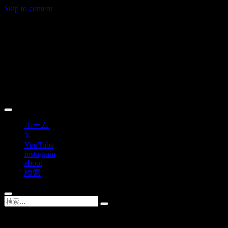
Skip to content
ホーム
𝕏
YouTube
instagram
about
検索