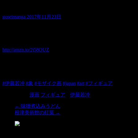
伊藤若冲
goseimanga
2017年11月23日
▼伊藤若冲コレクション
http://amzn.to/2j58OUZ
伊藤若冲の樹花鳥獣図屏風の象を立体化したフィギュア
元絵は18世紀の伊藤若冲の作品
#伊藤若冲
#象
#モザイク画
#japan
#art
#フィギュア
カテゴリー:
漫画
フィギュア
、
伊藤若冲
←
味噌煮込みうどん
根津美術館の紅葉
→