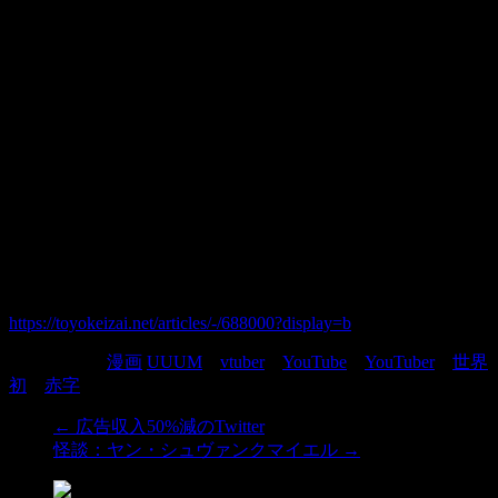
自分は全く別のアカウントでショート動画をやってまして順
調にフォロワーと再生回数が伸びてます
合成漫画の企画ではないのですけれど
テスト含め実行中
UUUMが｢過去最大の赤字｣､創業10年で迎えた危
機
ショート動画拡大が逆風に､決死の人員削減へ
2023/07/20 5:20
https://toyokeizai.net/articles/-/688000?display=b
カテゴリー:
漫画
UUUM
、
vtuber
、
YouTube
、
YouTuber
、
世界
初
、
赤字
←
広告収入50%減のTwitter
怪談：ヤン・シュヴァンクマイエル
→