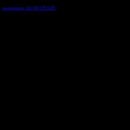
goseimanga
2023年7月20日
UUUMのニュースが入ってきたので記録として漫画に
自分がYouTubeをはじめた当時はYouTuberという存在がまだ
なく
かなり驚きました
当時はイロイロチャンネルをやってたので
YouTubeで収入化できるなんて凄い！って動画も作りました
ね
合成漫画以前からやってたYouTubeチャンネルは放置しっぱ
なしで最近開いてなかったのですけれど
動画によっては数万回再生とかなってて
続けていれば。。。