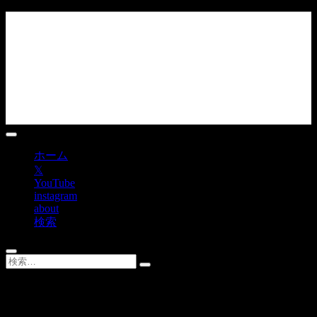
Skip
to
content
ホーム
𝕏
YouTube
instagram
about
検索
UUUM10億円以上の赤字