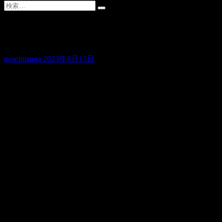
成功のためにする事
goseimanga
2023年8月13日
成功するには何かしら行動を起こさないといけませんね
自分もイロイロ思いついたらすぐにやる方です
この漫画をやるきっかけもiPhoneで漫画が作れる事を知った
知ってすぐにHPやったりブログをやったりしました
合成漫画の公式サイトもiPhoneだけでどれだけ制作が可能
1時間かからずくらいでドメイン取得しheteml上にWordpre
iPhoneでも充分HP作成は可能です