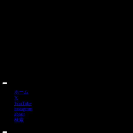
Skip
to
content
ホーム
𝕏
YouTube
instagram
about
検索