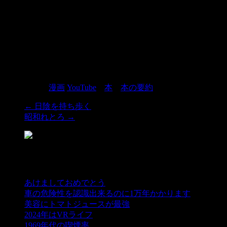
カテゴリー:
漫画
YouTube
、
本
、
本の要約
←
日陰を持ち歩く
昭和れとろ
→
最近の投稿
あけましておめでとう
車の危険性を認識出来るのに1万年かかります
美容にトマトジュースが最強
2024年はVRライフ
1969年代の喫煙率