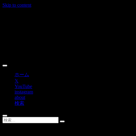
Skip to content
ホーム
𝕏
YouTube
instagram
about
検索