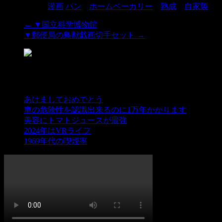
カテゴリー:
漫画
パン
、
ホームベーカリー
、
熟成
、
自家製
←
▼国立科学博物館
▼郵便局の鳥獣戯画切手セット
→
最近の投稿
あけましておめでとう
車の危険性を認識出来るのに1万年かかります
美容にトマトジュースが最強
2024年はVRライフ
1969年代の喫煙率