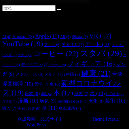
タグクラウドで検索
VR
(17)
Apple
(11)
Amazon
(8)
AI
(6)
AR
(6)
iPhone
(6)
YouTube
(19)
アート
(10)
アメリカ
(7)
アニメ
(6)
インフル
スタバ
(29)
コーヒー
(22)
エンザ
(5)
カエル
(5)
ダ
フィギュア
(16)
マン
デビルマン
(7)
イエット
(5)
ニュース
(5)
健康
(21)
合成
ガ
(9)
メタバース
(8)
中国
(7)
メルカリ
(6)
新型コロナウイル
漫画柳澤
(10)
夏
(8)
哲学
(7)
ス
(19)
本
(17)
水
(10)
日本
(8)
歴史
(7)
昭和
(5)
江戸時代
(5)
漫画
(10)
芸術
(10)
病気
(9)
老化
(8)
浮世絵
(5)
細野晴臣
(5)
縁起
(5)
食
(11)
購入
(7)
鳥獣戯画
(7)
酒
(6)
音楽
(6)
© 2026
合成漫画：公式サイト
| Designed by:
Theme Freesia
|
Powered by:
WordPress