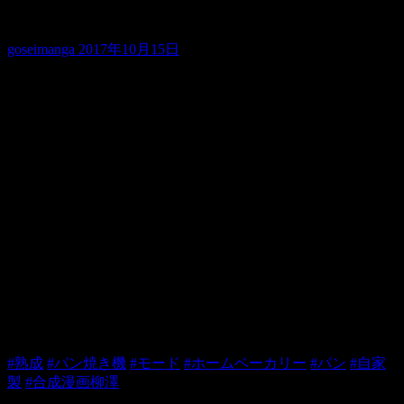
▼全粒粉多めのズッシリパン
goseimanga
2017年10月15日
自分のパン焼き機は熟成パンモードってのがある
昨日の夜に全粒粉を多めに入れ熟成モードで4時間半かけて
作った
と言っても粉入れてスイッチオンだけ
朝今までで一番美味しいパンができた
外で購入する高級なパンの様だ
タイガーホームベーカリー
http://amzn.to/2yjnEkk
#熟成
#パン焼き機
#モード
#ホームベーカリー
#パン
#自家
製
#合成漫画柳澤