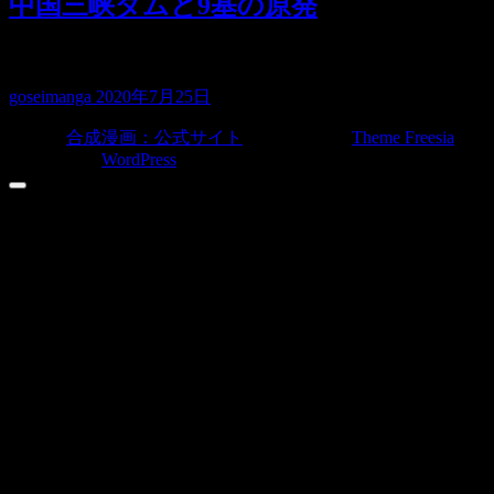
中国三峡ダムと9基の原発
2020年7月25日現在 中国の三峡ダム…
goseimanga
2020年7月25日
© 2026
合成漫画：公式サイト
| Designed by:
Theme Freesia
|
Powered by:
WordPress