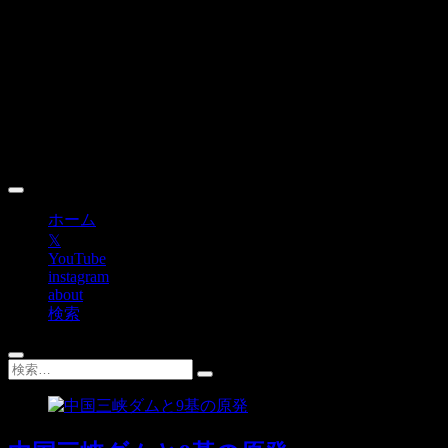
Skip
to
content
ホーム
𝕏
YouTube
instagram
about
検索