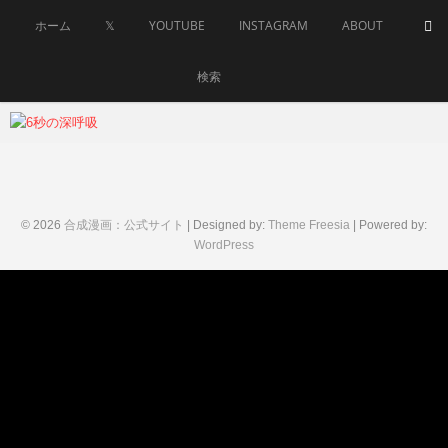
Skip
ホーム
𝕏
YOUTUBE
INSTAGRAM
ABOUT
to
content
検索
goseimanga
2019年
8月18
日
© 2026
合成漫画：公式サイト
| Designed by:
Theme Freesia
| Powered by:
WordPress