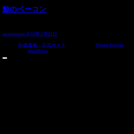
鯨のベーコン
小さい時によく食べた 捕鯨が禁止になり食…
goseimanga
2019年2月21日
© 2026
合成漫画：公式サイト
| Designed by:
Theme Freesia
|
Powered by:
WordPress