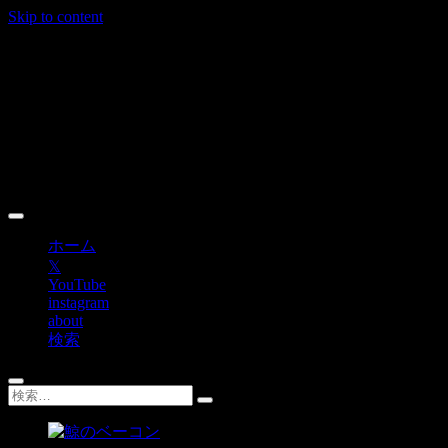
Skip to content
ホーム
𝕏
YouTube
instagram
about
検索